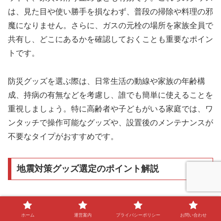
は、見た目や使い勝手を損なわず、普段の掃除や料理の邪
魔になりません。さらに、ガスの元栓の場所を家族全員で
共有し、どこにあるかを確認しておくことも重要なポイン
トです。
防災グッズを選ぶ際は、日常生活の動線や家族の年齢構
成、持病の有無などを考慮し、誰でも簡単に使えることを
重視しましょう。特に高齢者や子どもがいる家庭では、ワ
ンタッチで操作可能なグッズや、設置後のメンテナンスが
不要なタイプがおすすめです。
地震対策グッズ選定のポイント解説
地震対策グッズを選ぶ際は、ガス地震対策を含めて「安全
性」「使いやすさ」「設置のしやすさ」「継続的な管理の
ホーム
運営案内
プライバシーポリシー
お問い合わせ