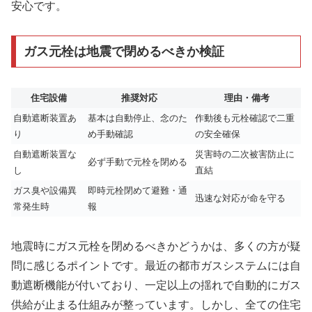
安心です。
ガス元栓は地震で閉めるべきか検証
住宅設備
推奨対応
理由・備考
自動遮断装置あ
基本は自動停止、念のた
作動後も元栓確認で二重
り
め手動確認
の安全確保
自動遮断装置な
災害時の二次被害防止に
必ず手動で元栓を閉める
し
直結
ガス臭や設備異
即時元栓閉めて避難・通
迅速な対応が命を守る
常発生時
報
地震時にガス元栓を閉めるべきかどうかは、多くの方が疑
問に感じるポイントです。最近の都市ガスシステムには自
動遮断機能が付いており、一定以上の揺れで自動的にガス
供給が止まる仕組みが整っています。しかし、全ての住宅