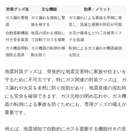
対策グッズ名
主な機能
効果・メリット
ガス漏れ警報
ガス漏れを感知し警
ガス漏れによる事故を早期に発
器
報を発する
見し、迅速な避難や対応が可能
自動遮断機能
地震の揺れを感知し
火災や爆発などの二次被害リス
付き安全装置
て自動でガスを遮断
クを低減
ガス機器用転
ガス機器の転倒や移
転倒によるガス漏れや機器破損
倒防止器具
動を防ぐ
を防止
地震対策グッズは、突発的な地震災害時に家族や住まいを
守るために不可欠です。特にガス関連の対策グッズは、ガ
ス漏れや火災を未然に防ぐ役割があり、地震直後の混乱時
にも安全を確保できます。ガス元栓の閉め忘れや、ガス機
器の転倒による事故を防ぐためにも、専用グッズの備えが
重要です。
例えば、地震感知で自動的にガスを遮断する機能付きの安