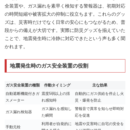
全装置や、ガス漏れを素早く検知する警報器は、初期対応
の時間短縮や被害拡大の抑制に役立ちます。これらのグッ
ズは、災害時だけでなく日常の安心にもつながるため、普
段からの備えが大切です。実際に防災グッズを揃えていた
ことで、地震発生時に冷静に対応できたという声も多く聞
かれます。
地震発生時のガス安全装置の役割
ガス安全装置の種類
作動タイミング
主な効果
自動遮断機能付きガ
震度5弱以上の揺
自動的にガス供給を停止し火
スメーター
れ感知時
災・爆発を防止
ガス漏れを感知し
警報音で異常を知らせ即時対
ガス漏れ検知器
た瞬間
応を促進
利用者が自発的に
地震や災害時に自宅の安全を
手動元栓