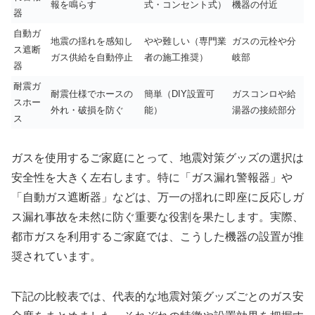
報を鳴らす
式・コンセント式）
機器の付近
器
自動ガ
地震の揺れを感知し
やや難しい（専門業
ガスの元栓や分
ス遮断
ガス供給を自動停止
者の施工推奨）
岐部
器
耐震ガ
耐震仕様でホースの
簡単（DIY設置可
ガスコンロや給
スホー
外れ・破損を防ぐ
能）
湯器の接続部分
ス
ガスを使用するご家庭にとって、地震対策グッズの選択は
安全性を大きく左右します。特に「ガス漏れ警報器」や
「自動ガス遮断器」などは、万一の揺れに即座に反応しガ
ス漏れ事故を未然に防ぐ重要な役割を果たします。実際、
都市ガスを利用するご家庭では、こうした機器の設置が推
奨されています。
下記の比較表では、代表的な地震対策グッズごとのガス安