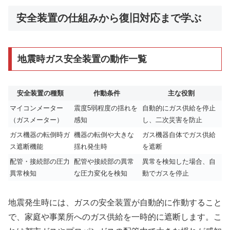
安全装置の仕組みから復旧対応まで学ぶ
地震時ガス安全装置の動作一覧
安全装置の種類
作動条件
主な役割
マイコンメーター
震度5弱程度の揺れを
自動的にガス供給を停止
（ガスメーター）
感知
し、二次災害を防止
ガス機器の転倒時ガ
機器の転倒や大きな
ガス機器自体でガス供給
ス遮断機能
揺れ発生時
を遮断
配管・接続部の圧力
配管や接続部の異常
異常を検知した場合、自
異常検知
な圧力変化を検知
動でガスを停止
地震発生時には、ガスの安全装置が自動的に作動すること
で、家庭や事業所へのガス供給を一時的に遮断します。こ