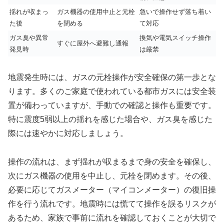
揺れが収まっ
ガス機器の使用中止と元栓
急いで操作せず落ち着い
た後
を閉める
て対応
ガス臭や異常
換気や電気スイッチ操作
すぐに屋外へ避難し通報
発見時
は厳禁
地震発生時には、ガスの元栓操作が安全確保の第一歩とな
ります。多くのご家庭で使われている都市ガスには安全装
置が備わっていますが、手動での確認と操作も重要です。
特に震度5弱以上の揺れを感じた場合や、ガス臭を感じた
際には速やかに対応しましょう。
操作の流れは、まず揺れが収まるまで身の安全を確保し、
次にガス機器の使用を中止し、元栓を閉めます。その後、
必要に応じてガスメーター（マイコンメーター）の復旧操
作を行う流れです。地震時には慌てて操作を誤るリスクが
あるため、家族で事前に流れを確認しておくことが大切で