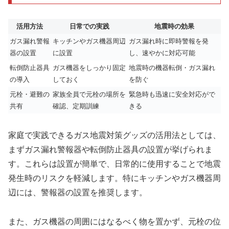
活用方法
日常での実践
地震時の効果
ガス漏れ警報
キッチンやガス機器周辺
ガス漏れ時に即時警報を発
器の設置
に設置
し、速やかに対応可能
転倒防止器具
ガス機器をしっかり固定
地震時の機器転倒・ガス漏れ
の導入
しておく
を防ぐ
元栓・避難の
家族全員で元栓の場所を
緊急時も迅速に安全対応がで
共有
確認、定期訓練
きる
家庭で実践できるガス地震対策グッズの活用法としては、
まずガス漏れ警報器や転倒防止器具の設置が挙げられま
す。これらは設置が簡単で、日常的に使用することで地震
発生時のリスクを軽減します。特にキッチンやガス機器周
辺には、警報器の設置を推奨します。
また、ガス機器の周囲にはなるべく物を置かず、元栓の位