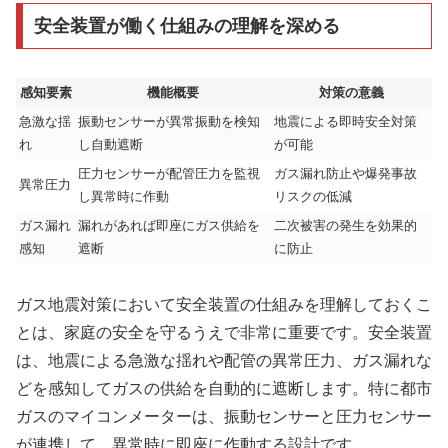
安全装置が働く仕組みの理解を深める
感知要素
機能概要
対策の意義
急激な揺
振動センサーが異常振動を検知
地震による即時安全対策
れ
し自動遮断
が可能
圧力センサーが配管圧力を監視
ガス漏れ防止や爆発事故
異常圧力
し異常時に作動
リスクの低減
ガス漏れ
漏れがあれば即座にガス供給を
二次被害の発生を効果的
感知
遮断
に防止
ガス地震対策において安全装置の仕組みを理解しておくこ
とは、家庭の安全を守るうえで非常に重要です。安全装置
は、地震による急激な揺れや配管の異常圧力、ガス漏れな
どを感知してガスの供給を自動的に遮断します。特に都市
ガスのマイコンメーターは、振動センサーと圧力センサー
が連携して、異常時に即座に作動する設計です。