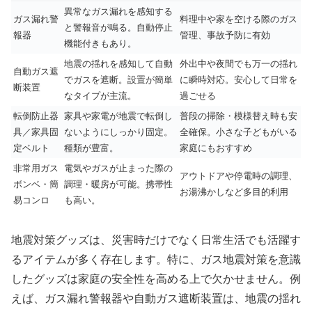
異常なガス漏れを感知する
ガス漏れ警
料理中や家を空ける際のガス
と警報音が鳴る。自動停止
報器
管理、事故予防に有効
機能付きもあり。
地震の揺れを感知して自動
外出中や夜間でも万一の揺れ
自動ガス遮
でガスを遮断。設置が簡単
に瞬時対応。安心して日常を
断装置
なタイプが主流。
過ごせる
転倒防止器
家具や家電が地震で転倒し
普段の掃除・模様替え時も安
具／家具固
ないようにしっかり固定。
全確保。小さな子どもがいる
定ベルト
種類が豊富。
家庭にもおすすめ
非常用ガス
電気やガスが止まった際の
アウトドアや停電時の調理、
ボンベ・簡
調理・暖房が可能。携帯性
お湯沸かしなど多目的利用
易コンロ
も高い。
地震対策グッズは、災害時だけでなく日常生活でも活躍す
るアイテムが多く存在します。特に、ガス地震対策を意識
したグッズは家庭の安全性を高める上で欠かせません。例
えば、ガス漏れ警報器や自動ガス遮断装置は、地震の揺れ