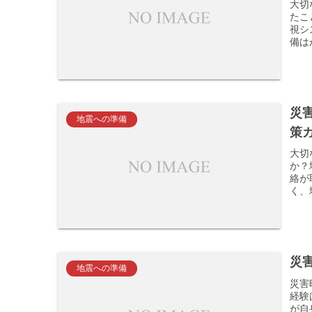
大切
たこ
視シ
備は
災
地震への準備
策
大切
か？
絡が
く、
災
地震への準備
災害
経験
が自