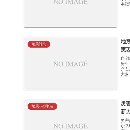
本記
地
地震対策
実
自宅
発生
クも
大さ
災
地震への準備
新
災害
か？