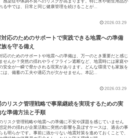
、感染症や体調不良へのリスクが高まります。特に水や衛生用品が
れる中では、日常と同じ健康管理を続けることが...
2026.03.29
害対応のためのサポートで実践できる地震への準備
家族を守る備え
対応のためのサポートや地震への準備は、万一のとき重要だと感じ
ませんか？突然の揺れやライフライン遮断など、地震時には家庭や
の安全が一瞬で脅かされる現実があります。どんな環境でも家族を
には、備蓄の工夫や適応力が欠かせません。本記...
2026.03.29
震のリスク管理戦略で事業継続を実現するための実
的な準備方法と手順
のリスク管理戦略や地震への準備に不安や課題を感じていません
想定外の揺れが企業活動に突然の影響を及ぼすケースは、過去の事
らも明らかです。事前に抜かりない地震対策を進めておくことで、