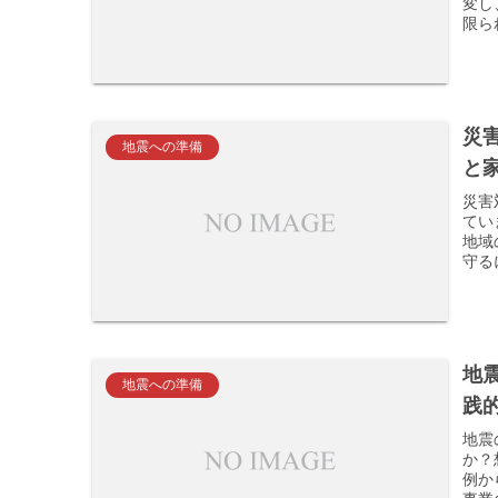
変し
限ら
災
地震への準備
と
災害
てい
地域
守る
地
地震への準備
践
地震
か？
例か