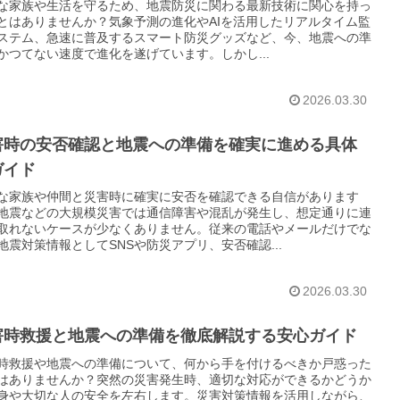
な家族や生活を守るため、地震防災に関わる最新技術に関心を持っ
とはありませんか？気象予測の進化やAIを活用したリアルタイム監
ステム、急速に普及するスマート防災グッズなど、今、地震への準
かつてない速度で進化を遂げています。しかし...
2026.03.30
害時の安否確認と地震への準備を確実に進める具体
ガイド
な家族や仲間と災害時に確実に安否を確認できる自信があります
地震などの大規模災害では通信障害や混乱が発生し、想定通りに連
取れないケースが少なくありません。従来の電話やメールだけでな
地震対策情報としてSNSや防災アプリ、安否確認...
2026.03.30
害時救援と地震への準備を徹底解説する安心ガイド
時救援や地震への準備について、何から手を付けるべきか戸惑った
はありませんか？突然の災害発生時、適切な対応ができるかどうか
身や大切な人の安全を左右します。災害対策情報を活用しながら、