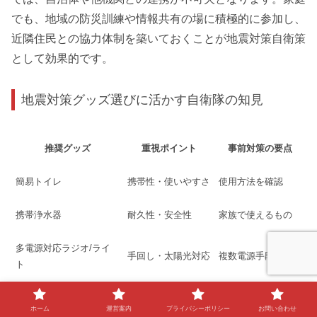
でも、地域の防災訓練や情報共有の場に積極的に参加し、
近隣住民との協力体制を築いておくことが地震対策自衛策
として効果的です。
地震対策グッズ選びに活かす自衛隊の知見
推奨グッズ
重視ポイント
事前対策の要点
簡易トイレ
携帯性・使いやすさ
使用方法を確認
携帯浄水器
耐久性・安全性
家族で使えるもの
多電源対応ラジオ/ライ
手回し・太陽光対応
複数電源手段を準備
ト
地震対策グッズを選ぶ際には、自衛隊の現場経験から得ら
ホーム
運営案内
プライバシーポリシー
お問い合わせ