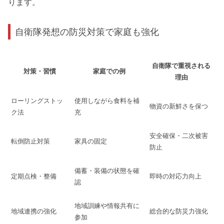
ります。
自衛隊発想の防災対策で家庭も強化
自衛隊で重視される
対策・習慣
家庭での例
理由
ローリングストッ
使用しながら食料を補
物資の新鮮さを保つ
ク法
充
安全確保・二次被害
転倒防止対策
家具の固定
防止
備蓄・装備の状態を確
定期点検・整備
即時の対応力向上
認
地域訓練や情報共有に
地域連携の強化
総合的な防災力強化
参加