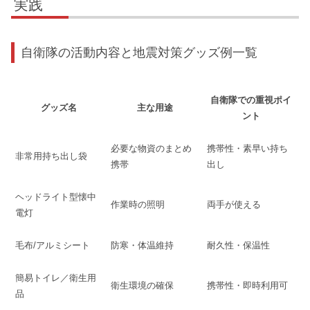
実践
自衛隊の活動内容と地震対策グッズ例一覧
自衛隊での重視ポイ
グッズ名
主な用途
ント
必要な物資のまとめ
携帯性・素早い持ち
非常用持ち出し袋
携帯
出し
ヘッドライト型懐中
作業時の照明
両手が使える
電灯
毛布/アルミシート
防寒・体温維持
耐久性・保温性
簡易トイレ／衛生用
衛生環境の確保
携帯性・即時利用可
品