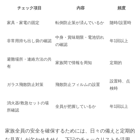
チェック項目
内容
頻度
家具・家電の固定
転倒防止策が済んでいるか
随時/設置時
中身・賞味期限・電池切れ
非常用持ち出し袋の確認
年1回以上
の確認
避難場所・連絡方法の共
家族間で情報を周知
定期的
有
設置時、点
ガラス飛散防止対策
飛散防止フィルムの設置
検時
消火器/救急セットの場
全員が把握しているか
年1回以上
所確認
家族全員の安全を確保するためには、日々の備えと定期的
な見直しが欠かせません。下記のチェックリストを活用