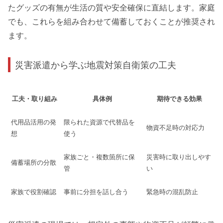
たグッズの有無が生活の質や安全確保に直結します。家庭
でも、これらを組み合わせて備蓄しておくことが推奨され
ます。
災害派遣から学ぶ地震対策自衛策の工夫
工夫・取り組み
具体例
期待できる効果
代用品活用の発
限られた資源で代替品を
物資不足時の対応力
想
使う
家族ごと・複数箇所に保
災害時に取り出しやす
備蓄場所の分散
管
い
家族で役割確認
事前に分担を話し合う
緊急時の混乱防止