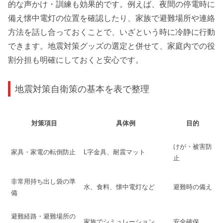
的な声かけ・訓練も効果的です。例えば、夜間の停電時に
備え懐中電灯の位置を確認したり、家族で避難場所や連絡
方法を話し合っておくことで、いざという時に冷静に行動
できます。地震対策グッズの選定と併せて、家庭内での役
割分担も明確にしておくと安心です。
地震対策自衛策の基本を表で整理
対策項目
具体例
目的
けが・被害防
家具・家電の転倒防止
L字金具、耐震マット
止
非常用持ち出し袋の準
水、食料、懐中電灯など
避難時の備え
備
避難経路・避難場所の
家族でシミュレーション
安全確保