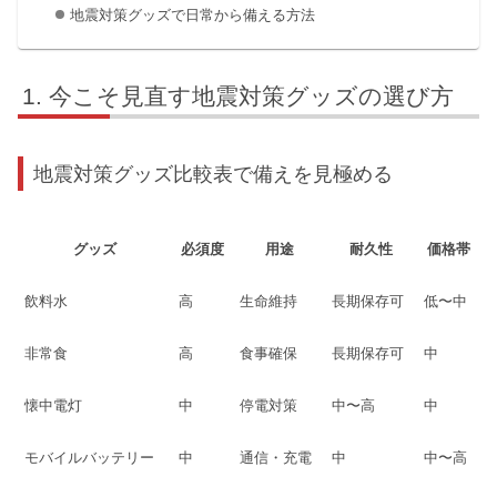
地震対策グッズで日常から備える方法
今こそ見直す地震対策グッズの選び方
地震対策グッズ比較表で備えを見極める
グッズ
必須度
用途
耐久性
価格帯
飲料水
高
生命維持
長期保存可
低〜中
非常食
高
食事確保
長期保存可
中
懐中電灯
中
停電対策
中〜高
中
モバイルバッテリー
中
通信・充電
中
中〜高