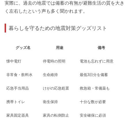
実際に、過去の地震では備蓄の有無が避難生活の質を大き
く左右したという声も多く聞かれます。
暮らしを守るための地震対策グッズリスト
グッズ名
用途
備考
懐中電灯
停電時の照明
電池も忘れずに用意
非常食・飲料水
生命維持
最低3日分を備蓄
応急手当用品
けがの応急処置
救急箱・常備薬も
携帯トイレ
衛生保持
十分な数が必要
家具固定器具
家具の転倒防止
安全確保に必須