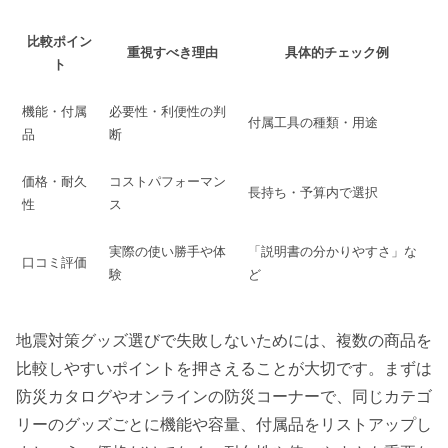
比較ポイン
重視すべき理由
具体的チェック例
ト
機能・付属
必要性・利便性の判
付属工具の種類・用途
品
断
価格・耐久
コストパフォーマン
長持ち・予算内で選択
性
ス
実際の使い勝手や体
「説明書の分かりやすさ」な
口コミ評価
験
ど
地震対策グッズ選びで失敗しないためには、複数の商品を
比較しやすいポイントを押さえることが大切です。まずは
防災カタログやオンラインの防災コーナーで、同じカテゴ
リーのグッズごとに機能や容量、付属品をリストアップし