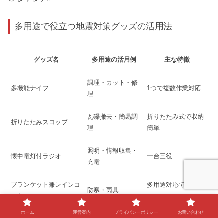
多用途で役立つ地震対策グッズの活用法
グッズ名
多用途の活用例
主な特徴
調理・カット・修
多機能ナイフ
1つで複数作業対応
理
瓦礫撤去・簡易調
折りたたみ式で収納
折りたたみスコップ
理
簡単
照明・情報収集・
懐中電灯付ラジオ
一台三役
充電
ブランケット兼レインコ
多用途対応で省スペ
防寒・雨具
ート
ース
ホーム
運営案内
プライバシーポリシー
お問い合わせ