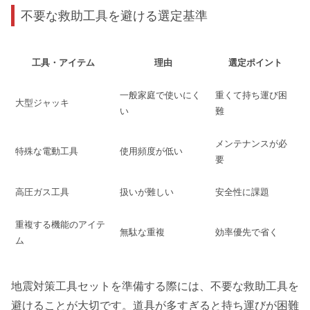
不要な救助工具を避ける選定基準
工具・アイテム
理由
選定ポイント
一般家庭で使いにく
重くて持ち運び困
大型ジャッキ
い
難
メンテナンスが必
特殊な電動工具
使用頻度が低い
要
高圧ガス工具
扱いが難しい
安全性に課題
重複する機能のアイテ
無駄な重複
効率優先で省く
ム
地震対策工具セットを準備する際には、不要な救助工具を
避けることが大切です。道具が多すぎると持ち運びが困難