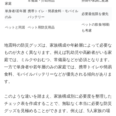
常備薬・介助用品
持病や体調に配慮
家庭
単身者/若年層
携帯トイレ・簡易食料・モバイル
必要最低限を優先
のみ
バッテリー
ペットの飲食/移動
ペットと同居
ペット用防災用品
も考慮
地震時の防災グッズは、家族構成や年齢層によって必要な
ものが大きく異なります。例えば乳幼児や高齢者がいる家
庭では、ミルクやおむつ、常備薬などが必須となります。
一方で単身者や若年層のみの家庭では、携帯トイレや簡易
食料、モバイルバッテリーなどが優先される傾向がありま
す。
このような違いを踏まえ、家族構成別に必要度を整理した
チェック表を作成することで、無駄なく本当に必要な防災
グッズを見極めることができます。例えば、5人家族の場