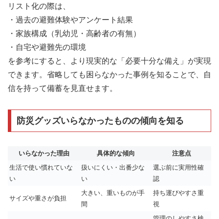
リスト化の際は、
・過去の避難体験やアンケート結果
・家族構成（乳幼児・高齢者の有無）
・自宅や避難先の環境
を参考にすると、より現実的な「必要十分な備え」が実現
できます。省略しても困らなかった事例を知ることで、自
信を持って備蓄を見直せます。
防災グッズいらなかったものの傾向を知る
いらなかった理由
具体的な傾向
注意点
生活で使い慣れていな
扱いにくい・出番少な
選ぶ前に実用性確
い
い
認
大きい、重いものが手
持ち運びやすさ重
サイズや重さが負担
間
視
管理のしやすさ検