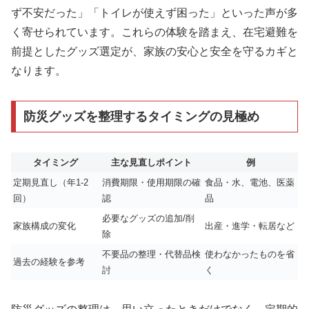
ず不安だった」「トイレが使えず困った」といった声が多
く寄せられています。これらの体験を踏まえ、在宅避難を
前提としたグッズ選定が、家族の安心と安全を守るカギと
なります。
防災グッズを整理するタイミングの見極め
タイミング
主な見直しポイント
例
定期見直し（年1-2
消費期限・使用期限の確
食品・水、電池、医薬
回）
認
品
必要なグッズの追加/削
家族構成の変化
出産・進学・転居など
除
不要品の整理・代替品検
使わなかったものを省
過去の経験を参考
討
く