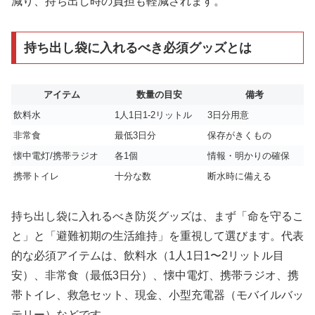
減り、持ち出し時の負担も軽減されます。
持ち出し袋に入れるべき必須グッズとは
アイテム
数量の目安
備考
飲料水
1人1日1-2リットル
3日分用意
非常食
最低3日分
保存がきくもの
懐中電灯/携帯ラジオ
各1個
情報・明かりの確保
携帯トイレ
十分な数
断水時に備える
持ち出し袋に入れるべき防災グッズは、まず「命を守るこ
と」と「避難初期の生活維持」を重視して選びます。代表
的な必須アイテムは、飲料水（1人1日1〜2リットル目
安）、非常食（最低3日分）、懐中電灯、携帯ラジオ、携
帯トイレ、救急セット、現金、小型充電器（モバイルバッ
テリー）などです。