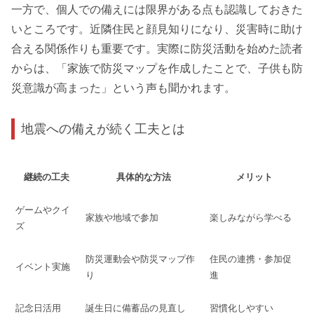
一方で、個人での備えには限界がある点も認識しておきた
いところです。近隣住民と顔見知りになり、災害時に助け
合える関係作りも重要です。実際に防災活動を始めた読者
からは、「家族で防災マップを作成したことで、子供も防
災意識が高まった」という声も聞かれます。
地震への備えが続く工夫とは
継続の工夫
具体的な方法
メリット
ゲームやクイ
家族や地域で参加
楽しみながら学べる
ズ
防災運動会や防災マップ作
住民の連携・参加促
イベント実施
り
進
記念日活用
誕生日に備蓄品の見直し
習慣化しやすい