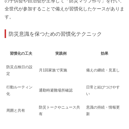
の子供会や自治会が主導して「防災マップ作り」を行い、
全世代が参加することで備えが習慣化したケースがありま
す。
防災意識を保つための習慣化テクニック
習慣化の工夫
実践例
効果
防災点検日の設
月1回家族で実施
備えの継続・見直し
定
行動ルーティン
日常と結びつけやす
通勤時避難場所確認
化
い
防災トークやニュース共
意識の持続・情報更
周囲と共有
有
新