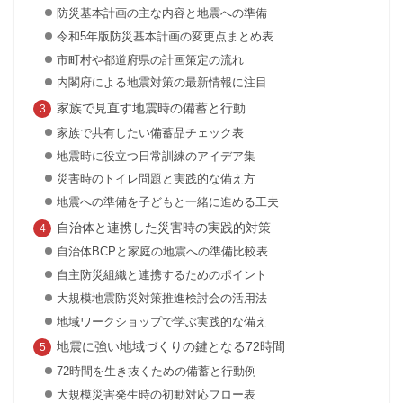
防災基本計画の主な内容と地震への準備
令和5年版防災基本計画の変更点まとめ表
市町村や都道府県の計画策定の流れ
内閣府による地震対策の最新情報に注目
家族で見直す地震時の備蓄と行動
家族で共有したい備蓄品チェック表
地震時に役立つ日常訓練のアイデア集
災害時のトイレ問題と実践的な備え方
地震への準備を子どもと一緒に進める工夫
自治体と連携した災害時の実践的対策
自治体BCPと家庭の地震への準備比較表
自主防災組織と連携するためのポイント
大規模地震防災対策推進検討会の活用法
地域ワークショップで学ぶ実践的な備え
地震に強い地域づくりの鍵となる72時間
72時間を生き抜くための備蓄と行動例
大規模災害発生時の初動対応フロー表