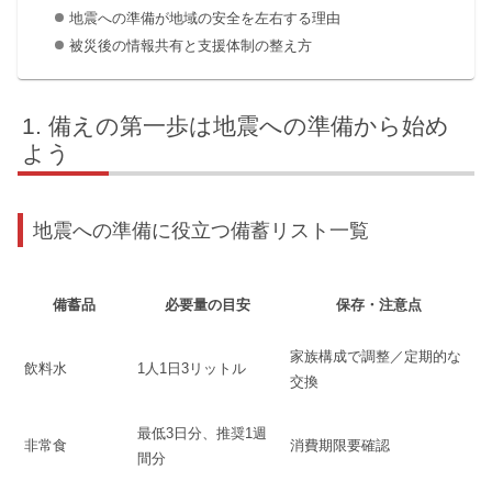
地震への準備が地域の安全を左右する理由
被災後の情報共有と支援体制の整え方
備えの第一歩は地震への準備から始め
よう
地震への準備に役立つ備蓄リスト一覧
備蓄品
必要量の目安
保存・注意点
家族構成で調整／定期的な
飲料水
1人1日3リットル
交換
最低3日分、推奨1週
非常食
消費期限要確認
間分