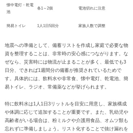
懐中電灯・乾電
各1～2個
電池切れに注意
池
簡易トイレ
1人1日5回分
家族人数で調整
地震への準備として、備蓄リストを作成し家庭で必要な物
資を整理することは、非常時の安心感につながります。な
ぜなら、災害時には物流が止まることが多く、最低でも3
日分、できれば1週間分の備蓄が推奨されているためで
す。具体的には、飲料水や非常食、懐中電灯、乾電池、簡
易トイレ、ラジオ、常備薬などが挙げられます。
特に飲料水は1人1日3リットルを目安に用意し、家族構成
や体調に応じて追加することが重要です。また、乳幼児や
高齢者がいる場合は、粉ミルクや介護用食品、オムツ類も
忘れずに準備しましょう。リスト化することで抜け漏れを