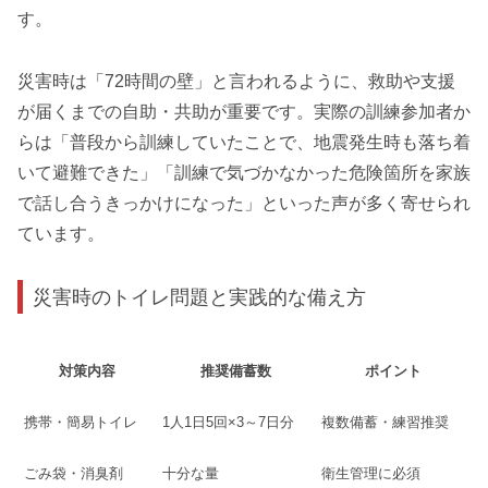
す。
災害時は「72時間の壁」と言われるように、救助や支援
が届くまでの自助・共助が重要です。実際の訓練参加者か
らは「普段から訓練していたことで、地震発生時も落ち着
いて避難できた」「訓練で気づかなかった危険箇所を家族
で話し合うきっかけになった」といった声が多く寄せられ
ています。
災害時のトイレ問題と実践的な備え方
対策内容
推奨備蓄数
ポイント
携帯・簡易トイレ
1人1日5回×3～7日分
複数備蓄・練習推奨
ごみ袋・消臭剤
十分な量
衛生管理に必須