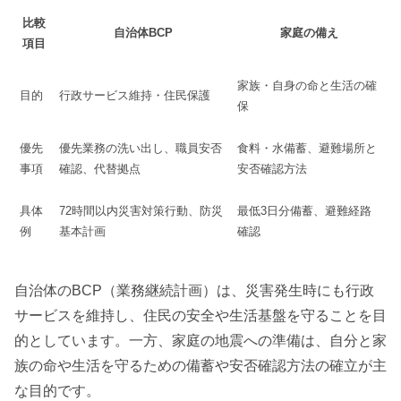
比較
自治体BCP
家庭の備え
項目
家族・自身の命と生活の確
目的
行政サービス維持・住民保護
保
優先
優先業務の洗い出し、職員安否
食料・水備蓄、避難場所と
事項
確認、代替拠点
安否確認方法
具体
72時間以内災害対策行動、防災
最低3日分備蓄、避難経路
例
基本計画
確認
自治体のBCP（業務継続計画）は、災害発生時にも行政
サービスを維持し、住民の安全や生活基盤を守ることを目
的としています。一方、家庭の地震への準備は、自分と家
族の命や生活を守るための備蓄や安否確認方法の確立が主
な目的です。