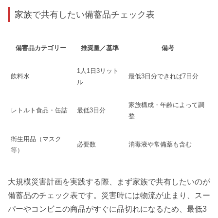
家族で共有したい備蓄品チェック表
備蓄品カテゴリー
推奨量／基準
備考
1人1日3リット
飲料水
最低3日分できれば7日分
ル
家族構成・年齢によって調
レトルト食品・缶詰
最低3日分
整
衛生用品（マスク
必要数
消毒液や常備薬も含む
等）
大規模災害計画を実践する際、まず家族で共有したいのが
備蓄品のチェック表です。災害時には物流が止まり、スー
パーやコンビニの商品がすぐに品切れになるため、最低3