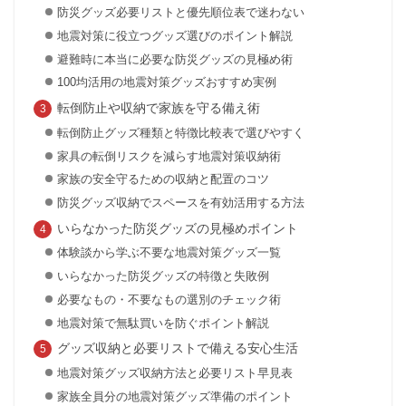
防災グッズ必要リストと優先順位表で迷わない
地震対策に役立つグッズ選びのポイント解説
避難時に本当に必要な防災グッズの見極め術
100均活用の地震対策グッズおすすめ実例
転倒防止や収納で家族を守る備え術
転倒防止グッズ種類と特徴比較表で選びやすく
家具の転倒リスクを減らす地震対策収納術
家族の安全守るための収納と配置のコツ
防災グッズ収納でスペースを有効活用する方法
いらなかった防災グッズの見極めポイント
体験談から学ぶ不要な地震対策グッズ一覧
いらなかった防災グッズの特徴と失敗例
必要なもの・不要なもの選別のチェック術
地震対策で無駄買いを防ぐポイント解説
グッズ収納と必要リストで備える安心生活
地震対策グッズ収納方法と必要リスト早見表
家族全員分の地震対策グッズ準備のポイント