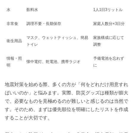
水
飲料水
1人1日3リットル
非常食
調理不要・長期保存
家庭人数分×3日分
マスク、ウェットティッシュ、簡易
家族構成に応じて
衛生用品
トイレ
調整
情報・照
予備電池を忘れず
懐中電灯、乾電池、携帯ラジオ
明
に
地震対策を始める際、多くの方が「何をどれだけ用意すれ
ばいいのか」と悩みます。実際、防災グッズは種類が膨大
で、必要なものを見極めるのが難しいと感じるのは当然で
す。そのため、まずは優先順位を明確にしたリストを作成
することが大切です。