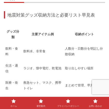
地震対策グッズ収納方法と必要リスト早見表
グッズ分
主要アイテム例
収納ポイント
類
飲料・食
人数分・日数分を明記し分
飲料水、非常食
料
散収納
生活・通
ラジオ、懐中電灯、乾電池
取り出しやすい場所
信
医療・衛
救急セット、マスク、携帯
まとめて管理、早見表掲示
生
トイレ
防寒・貴
防寒具、軍手、貴重品コピ
転倒防止工夫の収納
重品
ー
ホーム
運営案内
プライバシーポリシー
お問い合わせ