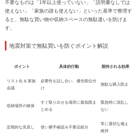
不要なものは「1年以上使っていない」「説明書なしでは
使えない」「家族の誰も使えない」といった基準で整理す
ると、無駄な買い物や収納スペースの無駄遣いを防げま
す。
地震対策で無駄買いを防ぐポイント解説
ポイント
具体的行動
期待される効果
リスト化 & 家族
必要性を話し合い、優先順位付
無駄な購入防止
会議
け
すぐ取り出せる場所に最低限ま
緊急時に混乱し
収納場所の確保
とめる
ない
常に適切な備え
定期的な見直し
使い勝手確認＆不要品処分
維持