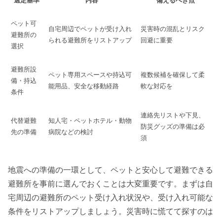
選定基準
内容
備えるべき点
ペット可
自宅周辺でペットが受け入れ
災害時の混乱とリスク
避難所の
られる避難所をリストアップ
回避に重要
選択
避難所設
ペット専用スペースや持込可
複数候補を確保して柔
備・持込
能用品、安全な移動経路
軟な対応を
条件
連絡先リストや下見、
代替避難
知人宅・ペットホテル・動物
防災グッズの準備は必
先の準備
病院などの検討
須
地震への準備の一環として、ペットと安心して避難できる
避難所を事前に選んでおくことは大変重要です。まずは自
宅周辺の避難所のペット受け入れ状況や、受け入れ可能な
条件をリストアップしましょう。災害時に慌てて探すのは