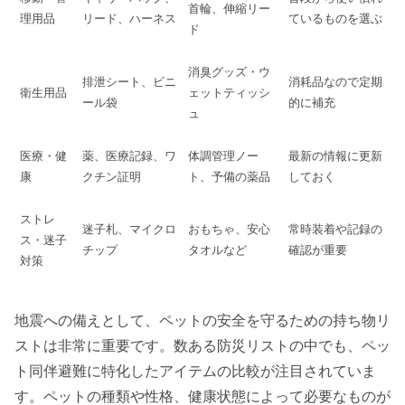
首輪、伸縮リー
理用品
リード、ハーネス
ているものを選ぶ
ド
消臭グッズ・ウ
排泄シート、ビニ
消耗品なので定期
衛生用品
ェットティッシ
ール袋
的に補充
ュ
医療・健
薬、医療記録、ワ
体調管理ノー
最新の情報に更新
康
クチン証明
ト、予備の薬品
しておく
ストレ
迷子札、マイクロ
おもちゃ、安心
常時装着や記録の
ス・迷子
チップ
タオルなど
確認が重要
対策
地震への備えとして、ペットの安全を守るための持ち物リ
ストは非常に重要です。数ある防災リストの中でも、ペッ
ト同伴避難に特化したアイテムの比較が注目されていま
す。ペットの種類や性格、健康状態によって必要なものが