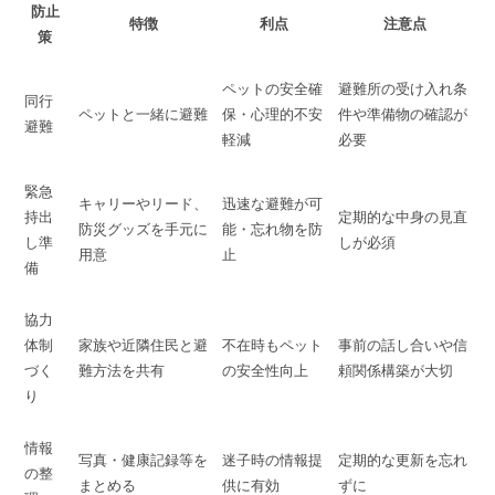
防止
特徴
利点
注意点
策
ペットの安全確
避難所の受け入れ条
同行
ペットと一緒に避難
保・心理的不安
件や準備物の確認が
避難
軽減
必要
緊急
キャリーやリード、
迅速な避難が可
持出
定期的な中身の見直
防災グッズを手元に
能・忘れ物を防
し準
しが必須
用意
止
備
協力
体制
家族や近隣住民と避
不在時もペット
事前の話し合いや信
づく
難方法を共有
の安全性向上
頼関係構築が大切
り
情報
写真・健康記録等を
迷子時の情報提
定期的な更新を忘れ
の整
まとめる
供に有効
ずに