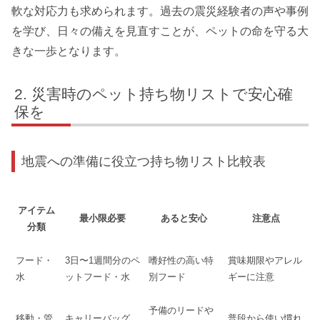
軟な対応力も求められます。過去の震災経験者の声や事例
を学び、日々の備えを見直すことが、ペットの命を守る大
きな一歩となります。
災害時のペット持ち物リストで安心確
保を
地震への準備に役立つ持ち物リスト比較表
アイテム
最小限必要
あると安心
注意点
分類
フード・
3日〜1週間分のペ
嗜好性の高い特
賞味期限やアレル
水
ットフード・水
別フード
ギーに注意
予備のリードや
移動・管
キャリーバッグ、
普段から使い慣れ