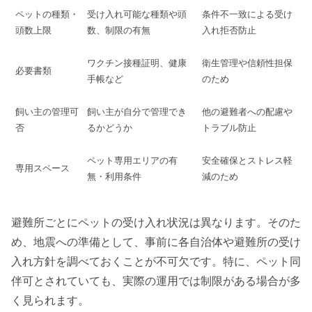
ペットの種類・
受け入れ可能な種類や頭
条件不一致による受け
頭数上限
数、制限の有無
入れ拒否防止
ワクチン接種証明、健康
衛生管理や信頼性担保
必要書類
手帳など
のため
飼い主の管理可
飼い主が自分で管理でき
他の避難者への配慮や
否
るかどうか
トラブル防止
ペット専用エリアの有
安全確保とストレス軽
専用スペース
無・利用条件
減のため
避難所ごとにペットの受け入れ状況は異なります。そのた
め、地震への準備として、事前に各自治体や避難所の受け
入れ方針を調べておくことが不可欠です。特に、ペット同
伴可とされていても、実際の運用では制限がある場合が多
く見られます。