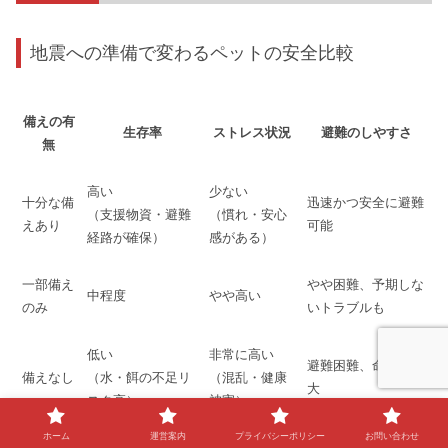
地震への準備で変わるペットの安全比較
備えの有
生存率
ストレス状況
避難のしやすさ
無
高い
少ない
十分な備
迅速かつ安全に避難
（支援物資・避難
（慣れ・安心
えあり
可能
経路が確保）
感がある）
一部備え
やや困難、予期しな
中程度
やや高い
のみ
いトラブルも
低い
非常に高い
避難困難、命の危険
備えなし
（水・餌の不足リ
（混乱・健康
大
スク高）
被害）
ホーム
運営案内
プライバシーポリシー
お問い合わせ