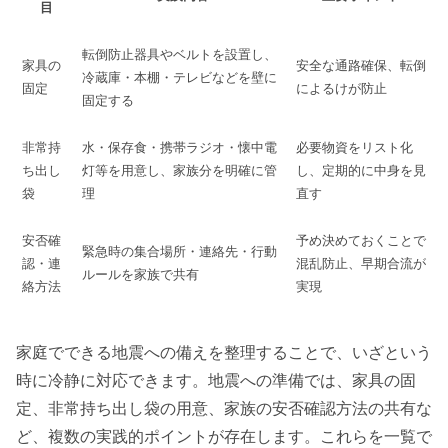
目
転倒防止器具やベルトを設置し、
家具の
安全な通路確保、転倒
冷蔵庫・本棚・テレビなどを壁に
固定
によるけが防止
固定する
非常持
水・保存食・携帯ラジオ・懐中電
必要物資をリスト化
ち出し
灯等を用意し、家族分を明確に管
し、定期的に中身を見
袋
理
直す
安否確
予め決めておくことで
緊急時の集合場所・連絡先・行動
認・連
混乱防止、早期合流が
ルールを家族で共有
絡方法
実現
家庭でできる地震への備えを整理することで、いざという
時に冷静に対応できます。地震への準備では、家具の固
定、非常持ち出し袋の用意、家族の安否確認方法の共有な
ど、複数の実践的ポイントが存在します。これらを一覧で