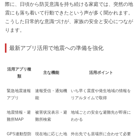
際に、日頃から防災意識を持ち続ける家庭では、突然の地
震にも落ち着いて行動できたという声が多く聞かれます。
こうした日常的な意識づけが、家族の安全と安心につなが
ります。
最新アプリ活用で地震への準備を強化
活用アプリ種
主な機能
活用ポイント
類
緊急地震速報
速報受信・通知機
いち早く震度や発生地域の情報を
アプリ
能
リアルタイムで取得
地震情報・避
被害状況表示・避
地域ごとの安全な避難先が即座に
難所MAP
難所検索
わかる
GPS連動型防
現在地に応じた地
外出先でも居場所に合わせて必要