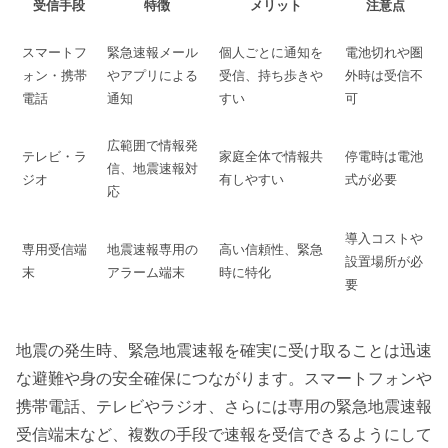
受信手段
特徴
メリット
注意点
スマートフ
緊急速報メール
個人ごとに通知を
電池切れや圏
ォン・携帯
やアプリによる
受信、持ち歩きや
外時は受信不
電話
通知
すい
可
広範囲で情報発
テレビ・ラ
家庭全体で情報共
停電時は電池
信、地震速報対
ジオ
有しやすい
式が必要
応
導入コストや
専用受信端
地震速報専用の
高い信頼性、緊急
設置場所が必
末
アラーム端末
時に特化
要
地震の発生時、緊急地震速報を確実に受け取ることは迅速
な避難や身の安全確保につながります。スマートフォンや
携帯電話、テレビやラジオ、さらには専用の緊急地震速報
受信端末など、複数の手段で速報を受信できるようにして