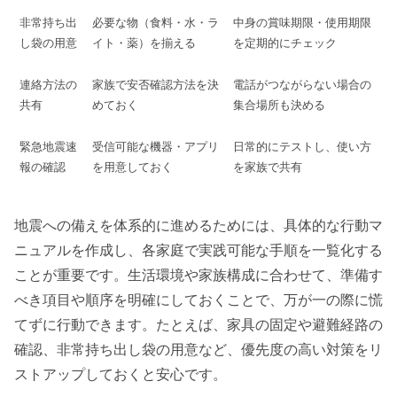
非常持ち出
必要な物（食料・水・ラ
中身の賞味期限・使用期限
し袋の用意
イト・薬）を揃える
を定期的にチェック
連絡方法の
家族で安否確認方法を決
電話がつながらない場合の
共有
めておく
集合場所も決める
緊急地震速
受信可能な機器・アプリ
日常的にテストし、使い方
報の確認
を用意しておく
を家族で共有
地震への備えを体系的に進めるためには、具体的な行動マ
ニュアルを作成し、各家庭で実践可能な手順を一覧化する
ことが重要です。生活環境や家族構成に合わせて、準備す
べき項目や順序を明確にしておくことで、万が一の際に慌
てずに行動できます。たとえば、家具の固定や避難経路の
確認、非常持ち出し袋の用意など、優先度の高い対策をリ
ストアップしておくと安心です。