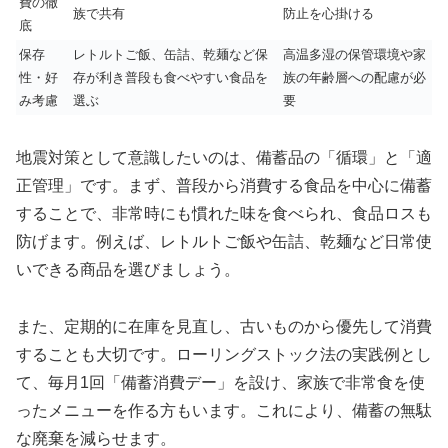
費の徹
族で共有
防止を心掛ける
底
保存
レトルトご飯、缶詰、乾麺など保
高温多湿の保管環境や家
性・好
存が利き普段も食べやすい食品を
族の年齢層への配慮が必
み考慮
選ぶ
要
地震対策として意識したいのは、備蓄品の「循環」と「適
正管理」です。まず、普段から消費する食品を中心に備蓄
することで、非常時にも慣れた味を食べられ、食品ロスも
防げます。例えば、レトルトご飯や缶詰、乾麺など日常使
いできる商品を選びましょう。
また、定期的に在庫を見直し、古いものから優先して消費
することも大切です。ローリングストック法の実践例とし
て、毎月1回「備蓄消費デー」を設け、家族で非常食を使
ったメニューを作る方もいます。これにより、備蓄の無駄
な廃棄を減らせます。