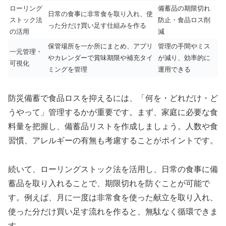
ローリング
備蓄品の期限切れ
日常の食事に非常食を取り入れ、使
ストック法
防止・食品ロス削
った分だけ買い足す仕組みを作る
の活用
減
保管場所を一か所にまとめ、アプリ
管理の手間やミス
一元管理・
やカレンダーで賞味期限や補充タイ
が減り、効率的に
可視化
ミングを管理
運用できる
防災備蓄で食品ロスを抑えるには、「何を・どれだけ・ど
うやって」管理するかが重要です。まず、家庭に必要な食
料量を把握し、備蓄品リストを作成しましょう。人数や食
習慣、アレルギーの有無も考慮することがポイントです。
続いて、ローリングストック法を活用し、日常の食事に備
蓄品を取り入れることで、期限切れを防ぐことが可能で
す。例えば、月に一度は非常食を使った献立を取り入れ、
使った分だけ買い足す流れを作ると、無駄なく循環できま
す。