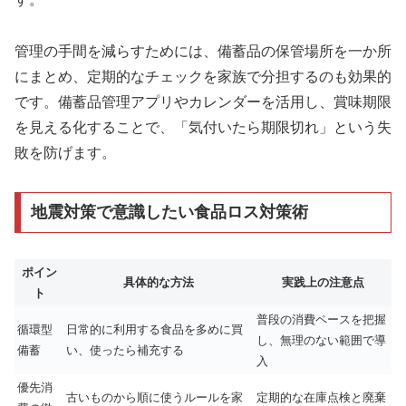
管理の手間を減らすためには、備蓄品の保管場所を一か所
にまとめ、定期的なチェックを家族で分担するのも効果的
です。備蓄品管理アプリやカレンダーを活用し、賞味期限
を見える化することで、「気付いたら期限切れ」という失
敗を防げます。
地震対策で意識したい食品ロス対策術
ポイン
具体的な方法
実践上の注意点
ト
普段の消費ペースを把握
循環型
日常的に利用する食品を多めに買
し、無理のない範囲で導
備蓄
い、使ったら補充する
入
優先消
古いものから順に使うルールを家
定期的な在庫点検と廃棄