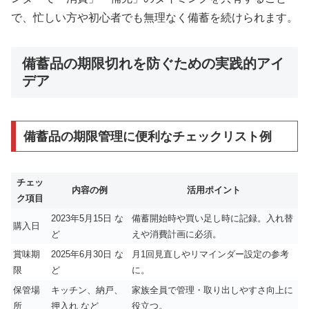
で、忙しい方や初心者でも無理なく備蓄を続けられます。
備蓄品の期限切れを防ぐための実践的アイ
デア
備蓄品の期限管理に便利なチェックリスト例
チェッ
内容の例
活用ポイント
ク項目
2023年5月15日 な
備蓄開始時や買い足し時に記録。入れ替
購入日
ど
えや消費計画に必須。
賞味期
2025年6月30日 な
月1回見直しやリマインダー設定の参考
限
ど
に。
保管場
キッチン、納戸、
家族全員で管理・取り出しやすさ向上に
所
押入れ など
役立つ。