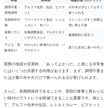
特徴
具体例
地震対策でのメリット
調理不要・
アルファ化米、缶詰、ビスケ
火や水が少なくてもすぐ
簡単調理
ット
食べられる
長期保存可
フリーズドライ食品、レトル
ストックしやすく頻繁な
能
トカレー、乾パン
買い替え不要
栄養バラン
栄養調整食品、マルチビタミ
健康維持に役立つ
ス
ンサプリメント
子ども・高
やわらかい食感のおかゆ、パ
誰でも安全に食べやすい
齢者向け
ウチゼリー
実際の地震や災害時、「あってよかった」と感じる非常食
にはいくつか共通する特徴があります。まず、調理不要ま
たは少量の水や火だけで食べられる点が挙げられます。
さらに、長期間保存できることや、普段の食事と変わらな
い味付けでストレスを軽減できることも重要です。例とし
て、アルファ化米や缶詰、レトルトカレー、ビスケット、