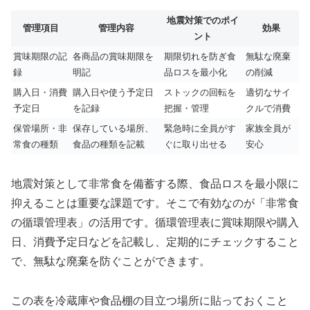
地震対策でのポイ
管理項目
管理内容
効果
ント
賞味期限の記
各商品の賞味期限を
期限切れを防ぎ食
無駄な廃棄
録
明記
品ロスを最小化
の削減
購入日・消費
購入日や使う予定日
ストックの回転を
適切なサイ
予定日
を記録
把握・管理
クルで消費
保管場所・非
保存している場所、
緊急時に全員がす
家族全員が
常食の種類
食品の種類を記載
ぐに取り出せる
安心
地震対策として非常食を備蓄する際、食品ロスを最小限に
抑えることは重要な課題です。そこで有効なのが「非常食
の循環管理表」の活用です。循環管理表に賞味期限や購入
日、消費予定日などを記載し、定期的にチェックすること
で、無駄な廃棄を防ぐことができます。
この表を冷蔵庫や食品棚の目立つ場所に貼っておくこと