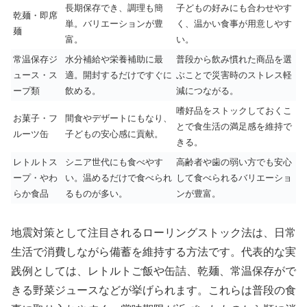
長期保存でき、調理も簡
子どもの好みにも合わせやす
乾麺・即席
単。バリエーションが豊
く、温かい食事が用意しやす
麺
富。
い。
常温保存ジ
水分補給や栄養補助に最
普段から飲み慣れた商品を選
ュース・ス
適。開封するだけですぐに
ぶことで災害時のストレス軽
ープ類
飲める。
減につながる。
嗜好品をストックしておくこ
お菓子・フ
間食やデザートにもなり、
とで食生活の満足感を維持で
ルーツ缶
子どもの安心感に貢献。
きる。
レトルトス
シニア世代にも食べやす
高齢者や歯の弱い方でも安心
ープ・やわ
い。温めるだけで食べられ
して食べられるバリエーショ
らか食品
るものが多い。
ンが豊富。
地震対策として注目されるローリングストック法は、日常
生活で消費しながら備蓄を維持する方法です。代表的な実
践例としては、レトルトご飯や缶詰、乾麺、常温保存がで
きる野菜ジュースなどが挙げられます。これらは普段の食