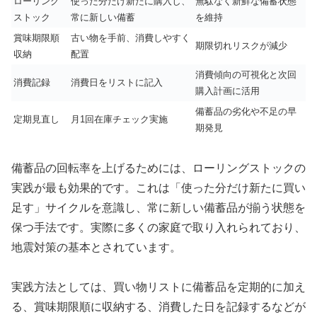
ローリング
使った分だけ新たに購入し、
無駄なく新鮮な備蓄状態
ストック
常に新しい備蓄
を維持
賞味期限順
古い物を手前、消費しやすく
期限切れリスクが減少
収納
配置
消費傾向の可視化と次回
消費記録
消費日をリストに記入
購入計画に活用
備蓄品の劣化や不足の早
定期見直し
月1回在庫チェック実施
期発見
備蓄品の回転率を上げるためには、ローリングストックの
実践が最も効果的です。これは「使った分だけ新たに買い
足す」サイクルを意識し、常に新しい備蓄品が揃う状態を
保つ手法です。実際に多くの家庭で取り入れられており、
地震対策の基本とされています。
実践方法としては、買い物リストに備蓄品を定期的に加え
る、賞味期限順に収納する、消費した日を記録するなどが