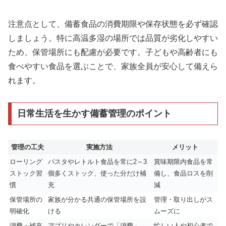
注意点として、備蓄食品の消費期限や保存状態を必ず確認
しましょう。特に高温多湿の場所では品質が劣化しやすい
ため、保管場所にも配慮が必要です。子どもや高齢者にも
食べやすい食品を選ぶことで、家族全員が安心して備えら
れます。
日常生活を生かす備蓄管理のポイント
管理の工夫
実施方法
メリット
ローリング
パスタやレトルト食品を常に2～3
賞味期限内食品を常
ストック習
個多くストック、使った分だけ補
備し、食品ロスを削
慣
充
減
保管場所の
家族が分かる共通の保管場所を設
管理・取り出しがス
明確化
ける
ムーズに
消費・補充
アプリやカレンダーで「消費」
忙しい人や初心者で