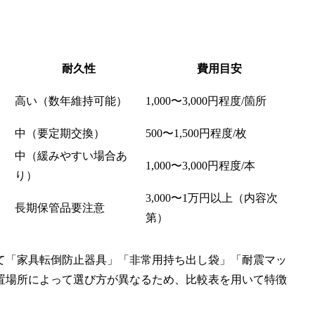
耐久性
費用目安
高い（数年維持可能）
1,000〜3,000円程度/箇所
中（要定期交換）
500〜1,500円程度/枚
中（緩みやすい場合あ
1,000〜3,000円程度/本
り）
3,000〜1万円以上（内容次
長期保管品要注意
第）
て「家具転倒防止器具」「非常用持ち出し袋」「耐震マッ
置場所によって選び方が異なるため、比較表を用いて特徴