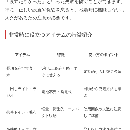
「役立たなかった」といった失敗を防ぐことができます。
特に、正しい設置や保管を怠ると、地震時に機能しないリ
スクがあるため注意が必要です。
非常時に役立つアイテムの特徴紹介
アイテム
特徴
使い方のポイント
長期保存非常食・
5年以上保存可能・す
定期的な入れ替え必須
水
ぐに使える
手回しライト・ラ
日頃から充電方法を確
電池不要・発電式
ジオ
認
軽量・衛生的・コンパ
使用回数や人数に注意
携帯トイレ・毛布
クト収納
して準備
多機能ナイフ・救
取り扱い方法を事前に