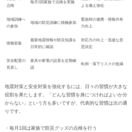
毎月1回家族で点検を実施
点検
よる備え強化
地域訓練へ
緊急時の連携・情報共有
地域の防災訓練に積極参加
の参加
力向上
最新地震情報や防災知識を
対応力の向上・迅速な意
情報収集
日常的に確認
思決定
安全配置の
家具や家電の設置を定期確
転倒・落下リスクの低減
見直し
認
地震対策と安全対策を強化するには、日々の習慣が大きな
役割を果たします。「どんな習慣を身につければよいか分
からない」という方も多いですが、代表的な習慣は次の通
りです。
・毎月1回は家族で防災グッズの点検を行う