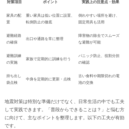
対策項目
ポイント
実践上の注意点・効果
家具の配
重い家具は低い位置に設置、
倒れやすい場所を避け、
置
転倒防止の徹底
固定用具も活用
避難経路
障害物の除去でスムーズ
出口や通路を常に整理
の確保
な避難が可能
避難訓練
パニック防止、役割分担
家族で定期的に訓練を行う
の実施
の確認
持ち出し
古い食料や期限切れの電
中身を定期的に更新・点検
袋点検
池の交換
地震対策は特別な準備だけでなく、日常生活の中でも工夫
して実践できます。「普段からできることは？」と悩む方
に向けて、主なポイントを整理します。以下の工夫が有効
です。