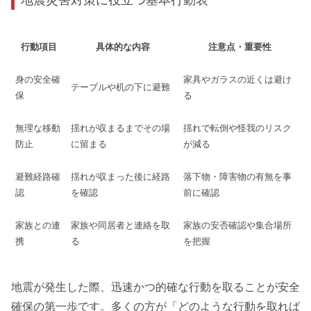
行動項目
具体的な内容
注意点・重要性
身の安全確
家具やガラスの近くは避け
テーブルや机の下に避難
保
る
無理な移動
揺れが収まるまでその場
揺れで転倒や怪我のリスク
防止
に留まる
が減る
避難経路確
揺れが収まった後に経路
落下物・障害物の有無を事
認
を確認
前に確認
家族との連
家族や同居者と連絡を取
家族の安否確認や集合場所
携
る
を把握
地震が発生した際、迅速かつ的確な行動を取ることが安全
確保の第一歩です。多くの方が「どのような行動を取れば