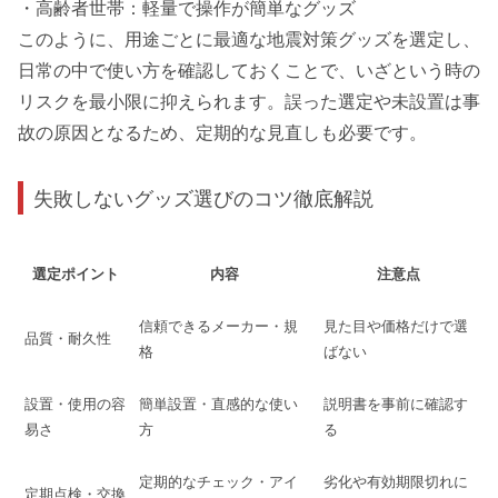
・高齢者世帯：軽量で操作が簡単なグッズ
このように、用途ごとに最適な地震対策グッズを選定し、
日常の中で使い方を確認しておくことで、いざという時の
リスクを最小限に抑えられます。誤った選定や未設置は事
故の原因となるため、定期的な見直しも必要です。
失敗しないグッズ選びのコツ徹底解説
選定ポイント
内容
注意点
信頼できるメーカー・規
見た目や価格だけで選
品質・耐久性
格
ばない
設置・使用の容
簡単設置・直感的な使い
説明書を事前に確認す
易さ
方
る
定期的なチェック・アイ
劣化や有効期限切れに
定期点検・交換