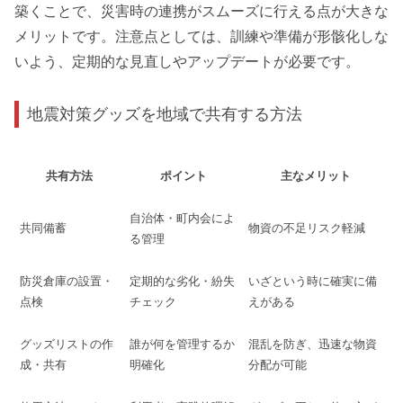
築くことで、災害時の連携がスムーズに行える点が大きな
メリットです。注意点としては、訓練や準備が形骸化しな
いよう、定期的な見直しやアップデートが必要です。
地震対策グッズを地域で共有する方法
共有方法
ポイント
主なメリット
自治体・町内会によ
共同備蓄
物資の不足リスク軽減
る管理
防災倉庫の設置・
定期的な劣化・紛失
いざという時に確実に備
点検
チェック
えがある
グッズリストの作
誰が何を管理するか
混乱を防ぎ、迅速な物資
成・共有
明確化
分配が可能