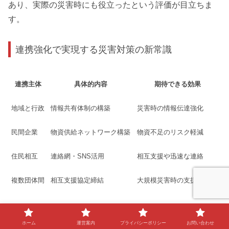
あり、実際の災害時にも役立ったという評価が目立ちま
す。
連携強化で実現する災害対策の新常識
連携主体
具体的内容
期待できる効果
地域と行政
情報共有体制の構築
災害時の情報伝達強化
民間企業
物資供給ネットワーク構築
物資不足のリスク軽減
住民相互
連絡網・SNS活用
相互支援や迅速な連絡
複数団体間
相互支援協定締結
大規模災害時の支援効率化
災害対策の効果を高めるには、家庭や個人だけでなく、地
ホーム
運営案内
プライバシーポリシー
お問い合わせ
域・自治体・企業など多様な主体の連携強化が欠かせませ