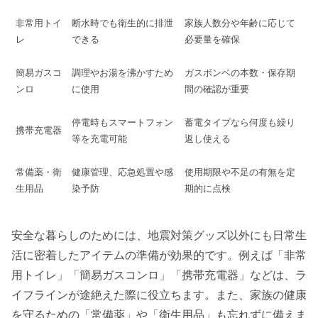
非常用トイ
断水時でも衛生的に排泄
家族人数分や年齢に応じて
レ
できる
必要量を確保
簡易ガスコ
調理やお湯を沸かすため
ガスボンベの本数・保存期
ンロ
に使用
間の確認が重要
停電時もスマートフォン
蓄電タイプなら何度も繰り
携帯充電器
等を充電可能
返し使える
常備薬・衛
健康管理、応急処置や感
使用期限や不足の有無を定
生用品
染予防
期的に点検
安全な暮らしのためには、地震対策グッズ以外にも日常生
活に密着したアイテムの準備が効果的です。例えば「非常
用トイレ」「簡易ガスコンロ」「携帯充電器」などは、ラ
イフラインが途絶えた際に役立ちます。また、家族の健康
を守るための「常備薬」や「衛生用品」も忘れずに備えま