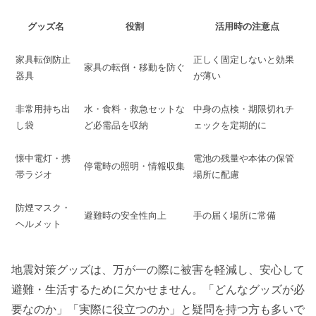
グッズ名
役割
活用時の注意点
家具転倒防止
正しく固定しないと効果
家具の転倒・移動を防ぐ
器具
が薄い
非常用持ち出
水・食料・救急セットな
中身の点検・期限切れチ
し袋
ど必需品を収納
ェックを定期的に
懐中電灯・携
電池の残量や本体の保管
停電時の照明・情報収集
帯ラジオ
場所に配慮
防煙マスク・
避難時の安全性向上
手の届く場所に常備
ヘルメット
地震対策グッズは、万が一の際に被害を軽減し、安心して
避難・生活するために欠かせません。「どんなグッズが必
要なのか」「実際に役立つのか」と疑問を持つ方も多いで