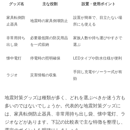
グッズ名
主な役割
設置・使用ポイント
家具転倒防
設置が簡単で、目立たない場
地震時の家具倒壊防止
止器具
所にも使える
非常用持ち
必要最低限の防災用品
家族人数や持ち運びやすさで
出し袋
を一式収納
選ぶ
懐中電灯
停電時の照明確保
LEDタイプや防水仕様が便利
手回し充電やソーラー式が有
ラジオ
災害情報の収集
効
地震対策グッズは種類が多く、どれを選ぶべきか迷う方も
多いのではないでしょうか。代表的な地震対策グッズに
は、家具転倒防止器具、非常用持ち出し袋、懐中電灯、ラ
ジオなどがあります。下記の比較表で主な特徴を整理し、